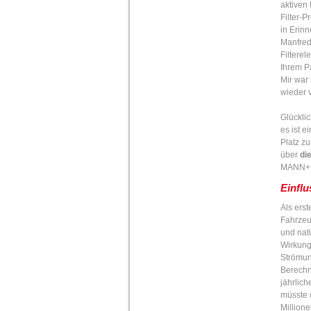
aktiven
Filter-
in Erin
Manfred
Filterel
Ihrem P
Mir war 
wieder 
Glückli
es ist e
Platz z
über
di
MANN+H
Einflu
Als erst
Fahrzeu
und nat
Wirkung
Strömun
Berechn
jährlic
müsste 
Million