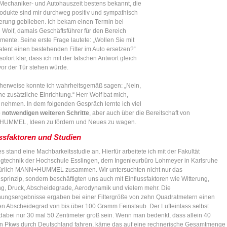
 Mechaniker- und Autohauszeit bestens bekannt, die
Produkte sind mir durchweg positiv und sympathisch
nerung geblieben. Ich bekam einen Termin bei
 Wolf, damals Geschäftsführer für den Bereich
emente. Seine erste Frage lautete: „Wollen Sie mit
atent einen bestehenden Filter im Auto ersetzen?“
sofort klar, dass ich mit der falschen Antwort gleich
vor der Tür stehen würde.
cherweise konnte ich wahrheitsgemäß sagen: „Nein,
ine zusätzliche Einrichtung.“ Herr Wolf bat mich,
u nehmen. In dem folgenden Gespräch lernte ich viel
e notwendigen weiteren Schritte
, aber auch über die Bereitschaft von
UMMEL, Ideen zu fördern und Neues zu wagen.
ssfaktoren und Studien
es stand eine Machbarkeitsstudie an. Hierfür arbeitete ich mit der Fakultät
gtechnik der Hochschule Esslingen, dem Ingenieurbüro Lohmeyer in Karlsruhe
ürlich MANN+HUMMEL zusammen. Wir untersuchten nicht nur das
sprinzip, sondern beschäftigten uns auch mit Einflussfaktoren wie Witterung,
g, Druck, Abscheidegrade, Aerodynamik und vielem mehr. Die
ungsergebnisse ergaben bei einer Filtergröße von zehn Quadratmetern einen
hen Abscheidegrad von bis über 100 Gramm Feinstaub. Der Lufteinlass selbst
dabei nur 30 mal 50 Zentimeter groß sein. Wenn man bedenkt, dass allein 40
en Pkws durch Deutschland fahren, käme das auf eine rechnerische Gesamtmenge