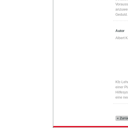
Vorausse
anzuwen
Geduld.
Autor
Albert
Kfz-Lehr
einer Pl
Hilfesy
eine ne
« Zurü