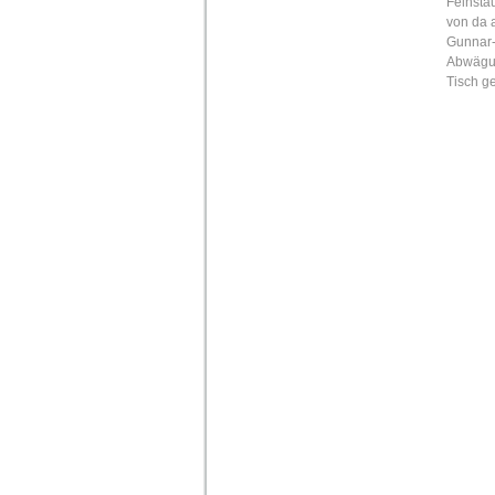
Feinsta
von da 
Gunnar-
Abwägun
Tisch ge