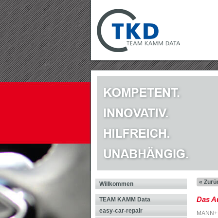
« Zurü
Willkommen
Das Au
TEAM KAMM Data
easy-car-repair
MANN+H