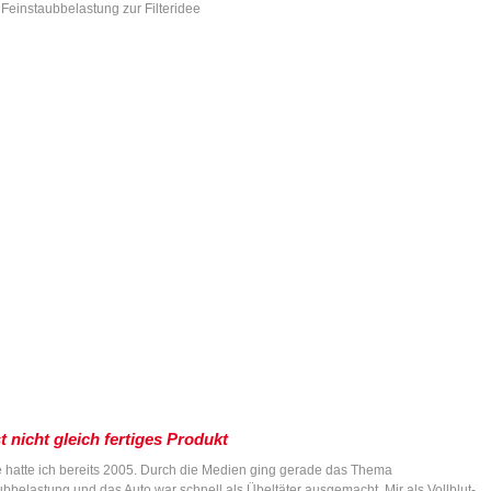
 Feinstaubbelastung zur Filteridee
st nicht gleich fertiges Produkt
e hatte ich bereits 2005. Durch die Medien ging gerade das Thema
bbelastung und das Auto war schnell als Übeltäter ausgemacht. Mir als Vollblut-