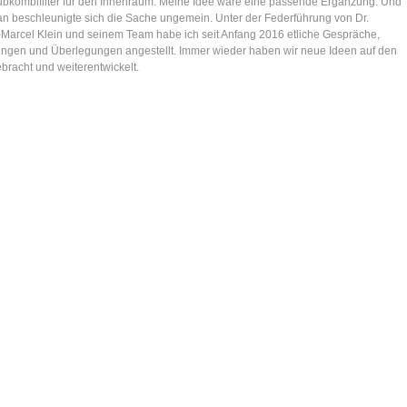
ubkombifilter für den Innenraum. Meine Idee wäre eine passende Ergänzung. Und
an beschleunigte sich die Sache ungemein. Unter der Federführung von Dr.
Marcel Klein und seinem Team habe ich seit Anfang 2016 etliche Gespräche,
gen und Überlegungen angestellt. Immer wieder haben wir neue Ideen auf den
bracht und weiterentwickelt.