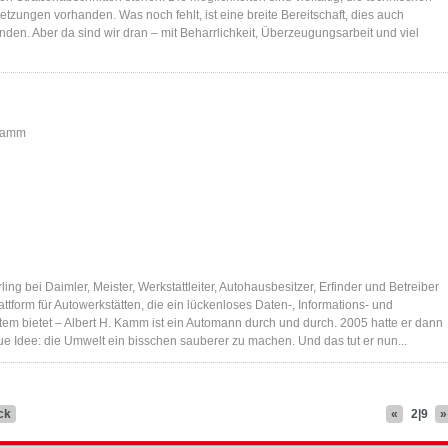
tzungen vorhanden. Was noch fehlt, ist eine breite Bereitschaft, dies auch
den. Aber da sind wir dran – mit Beharrlichkeit, Überzeugungsarbeit und viel
 Kamm
ling bei Daimler, Meister, Werkstattleiter, Autohausbesitzer, Erfinder und Betreiber
attform für Autowerkstätten, die ein lückenloses Daten-, Informations- und
stem bietet – Albert H. Kamm ist ein Automann durch und durch. 2005 hatte er dann
ue Idee: die Umwelt ein bisschen sauberer zu machen. Und das tut er nun...
ck
«
2|9
»