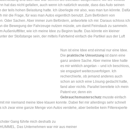
n hat das nicht gefallen, auch wenn ich natürlich wusste, dass das Auto seinen
n der teils hohen Belastung hatte. Ich überlegte mir also, was man tun könnte. Dafü
ich mir die Frage, für was man Autos eigentlich benutzt. Zum Befördern von
n. Oder Sachen. Aber immer zum Befördern, antwortete ich mir. Daraus schloss ich
n die Bewegung der Fahrzeuge nutzen müsste, um damit Feinstaub zu sammeln.
m Außenluftfilter, wie ich meine Idee zu Beginn taufte. Das könnte ein kleiner
nter der Stoßstange sein, der mittels Fahrtwind einfach die Partikel aus der Luft
Nun ist eine Idee erst einmal nur eine Idee.
Die
praktische Umsetzung
ist dann eine
ganz andere Sache. Aber meine Idee hatte
es mir wirklich angetan – und ich beschloss,
sie engagiert weiterzuverfolgen. Ich
recherchierte, ob jemand anderes auch
schon an solch eine Lösung gedacht hatte,
fand aber nichts. Parallel bereitete ich mein
Patent vor, denn ein
Gebrauchsmusterschutz
musste einfach
mit mir niemand meine Idee klauen konnte. Dabei fiel mir allerdings sehr schnell
s ich zwar eine ganze Menge von Autos verstehe, aber beileibe kein Filterexperte
chster Gang führte mich deshalb zu
UMMEL. Das Unternehmen war mir aus meiner