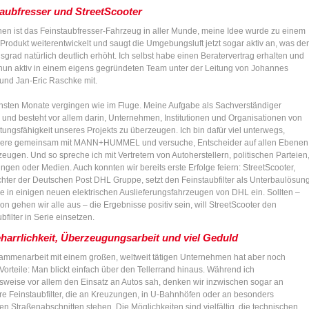
taubfresser und StreetScooter
hen ist das Feinstaubfresser-Fahrzeug in aller Munde, meine Idee wurde zu einem
 Produkt weiterentwickelt und saugt die Umgebungsluft jetzt sogar aktiv an, was de
grad natürlich deutlich erhöht. Ich selbst habe einen Beratervertrag erhalten und
 nun aktiv in einem eigens gegründeten Team unter der Leitung von Johannes
 und Jan-Eric Raschke mit.
hsten Monate vergingen wie im Fluge. Meine Aufgabe als Sachverständiger
 und besteht vor allem darin, Unternehmen, Institutionen und Organisationen von
tungsfähigkeit unseres Projekts zu überzeugen. Ich bin dafür viel unterwegs,
iere gemeinsam mit MANN+HUMMEL und versuche, Entscheider auf allen Ebenen
eugen. Und so spreche ich mit Vertretern von Autoherstellern, politischen Parteien
ngen oder Medien. Auch konnten wir bereits erste Erfolge feiern: StreetScooter,
chter der Deutschen Post DHL Gruppe, setzt den Feinstaubfilter als Unterbaulösun
se in einigen neuen elektrischen Auslieferungsfahrzeugen von DHL ein. Sollten –
n gehen wir alle aus – die Ergebnisse positiv sein, will StreetScooter den
bfilter in Serie einsetzen.
harrlichkeit, Überzeugungsarbeit und viel Geduld
ammenarbeit mit einem großen, weltweit tätigen Unternehmen hat aber noch
Vorteile: Man blickt einfach über den Tellerrand hinaus. Während ich
lsweise vor allem den Einsatz an Autos sah, denken wir inzwischen sogar an
äre Feinstaubfilter, die an Kreuzungen, in U-Bahnhöfen oder an besonders
en Straßenabschnitten stehen. Die Möglichkeiten sind vielfältig, die technischen