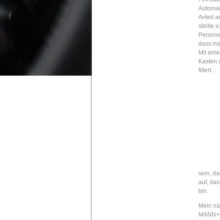
Automan
Anteil a
stellte 
Persone
dass ma
Mit eine
Kasten u
filtert.
sein, da
auf, das
bin.
Mein nä
MANN+H