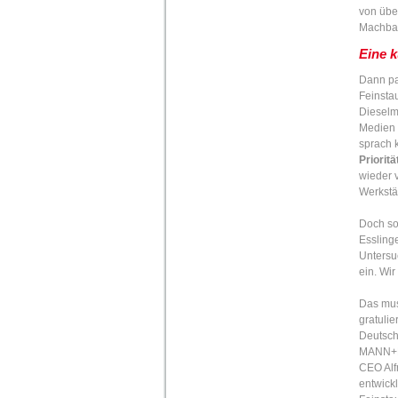
von übe
Machbark
Eine k
Dann pa
Feinstau
Dieselm
Medien 
sprach 
Prioritä
wieder 
Werkstä
Doch so
Essling
Untersu
ein. Wir
Das muss
gratulie
Deutsch
MANN+
CEO Alf
entwick