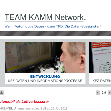
ck
«
2|9
»
tomobil als Luftverbesserer
UMMEL Unternehmensblog-Beitrag 17 Jul, 2018