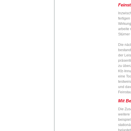
Feins
Inzwisc
fertigen
Wirkungs
arbeite
Stürner
Die näc
bestand
der Leis
präsent
zu überz
Kfz-Innu
eine To
testwei
und davo
Feinstau
Mit Be
Die Zus
weitere 
beispie
station
belastet