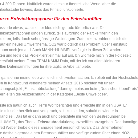
r 4.200 Tonnen. Natürlich waren dies nur theoretische Werte, aber die
eitsstudie bewies, dass das Prinzip funktionierte.
urze Entwicklungspause für den Feinstaubfilter
ssierte etwas, was meiner Idee nicht gerade förderlich war: Die
bkonzentrationen gingen zurück, teils aufgrund der Partikelfilter in den
otoren, teils durch sehr günstige Wetterlagen. Zudem konzentrierten sich die
auf ein neues Umweltthema, CO2 war plötzlich das Problem, über Feinstaub
kaum noch jemand. Auch MANN+HUMMEL verfolgte in dieser Zeit
andere
ten
und legte das Projekt erst einmal auf Eis. Ich widmete mich in der Folgezeit
verstärkt meiner Firma TEAM KAMM Data, mit der ich vor allem kleineren
tten Datensammlungen für ihre tägliche Arbeit anbiete.
 ganz ohne meine Idee wollte ich nicht weitermachen. Ich blieb mit der Hochschul
en in Kontakt und verfeinerte meinen Ansatz. 2016 reichten wir unser
chungsobjekt „Feinstaubbelastung“ dann gemeinsam beim „DeutschenIdeenPreis“
 erhielten die Auszeichnung in der Kategorie „Beste Umweltidee“.
te ich natürlich auch Herrn Wolf berichten und erreichte ihn in den USA. Er
rte mir sehr herzlich und versprach, sich zu melden, sobald er wieder in
land sei. Das tat er dann auch und berichtete mir von den Bestrebungen bei
HUMMEL, das Thema
Feinstaubreduktion
ganzheitlich anzugehen. Der damalige
red Weber treibe dieses Engagement persönlich voran. Das Unternehmen
le deshalb gerade einen Bremsstaubfilter und verfüge zudem über einen NO2-