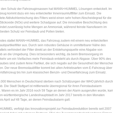
r den Schutz der Fahrzeuginsassen hat MANN+HUMMEL Lösungen entwickelt. Im
rzeug kommt dazu ein neu entwickelter Innenraumluftfilter zum Einsatz. Die
ete Aktivkohlemischung des Filters weist einen sehr hohen Abscheidegrad für die
n Stickoxide (NOx) und weitere Schadgase auf. Die innovative Beschichtung des
 bindet zuverlässig hohe Mengen an Ammoniak, während feinste Nanofasern im
 besten Schutz vor Feinstaub und Pollen bieten.
hstes stattet MANN+HUMMEL das Fahrzeug zudem mit einem neu entwickelten
aubpartikelfilter aus. Durch sein robustes Gehäuse in unmittelbarer Nähe des
tels verhindert der Filter direkt an der Entstehungsquelle eine Abgabe von
ub an die Umgebung. Dies ist besonders wichtig, da beim Bremsvorgang im
rkehr um ein Vielfaches mehr Feinstaub entsteht als durch Abgase. Über 90% des
aubes sind zudem feine Partikel, die sich negativ auf die Gesundheit der Mensche
en. Der neue Bremsstaubfilter kommt bei allen Antriebsarten vom E-Fahrzeug über
ridfahrzeug bis hin zum klassischen Benzin- und Dieselfahrzeug zum Einsatz.
.000 Menschen in Deutschland sterben nach Schätzungen der WHO jährlich durch
b. Die Stadt Stuttgart ist mittlerweile überregional für ihren Feinstaubalarm
. Waren es im Jahr 2016 noch 59 Tage an denen der Alarm ausgerufen wurde, ka
en-württembergische Landeshauptstadt im Jahr 2017 bereits in den Monaten
is April auf 48 Tage, an denen Feinstaubalarm galt.
MMEL verfolgt das Innovationsprojekt zur Feinstaubreduktion bereits seit 2007