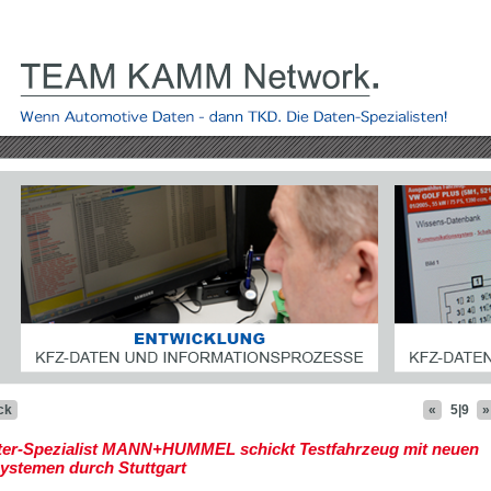
ck
«
5|9
»
ilter-Spezialist MANN+HUMMEL schickt Testfahrzeug mit neuen
systemen durch Stuttgart