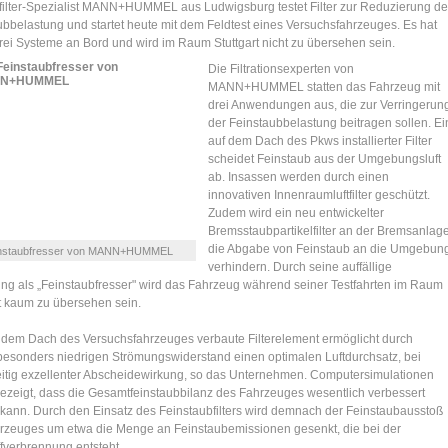
tfilter-Spezialist MANN+HUMMEL aus Ludwigsburg testet Filter zur Reduzierung de
ubbelastung und startet heute mit dem Feldtest eines Versuchsfahrzeuges. Es hat
drei Systeme an Bord und wird im Raum Stuttgart nicht zu übersehen sein.
Die Filtrationsexperten von
MANN+HUMMEL statten das Fahrzeug mit
drei Anwendungen aus, die zur Verringerun
der Feinstaubbelastung beitragen sollen. Ei
auf dem Dach des Pkws installierter Filter
scheidet Feinstaub aus der Umgebungsluft
ab. Insassen werden durch einen
innovativen Innenraumluftfilter geschützt.
Zudem wird ein neu entwickelter
Bremsstaubpartikelfilter an der Bremsanlag
die Abgabe von Feinstaub an die Umgebun
instaubfresser von MANN+HUMMEL
verhindern. Durch seine auffällige
ung als „Feinstaubfresser" wird das Fahrzeug während seiner Testfahrten im Raum
rt kaum zu übersehen sein.
 dem Dach des Versuchsfahrzeuges verbaute Filterelement ermöglicht durch
besonders niedrigen Strömungswiderstand einen optimalen Luftdurchsatz, bei
eitig exzellenter Abscheidewirkung, so das Unternehmen. Computersimulationen
gezeigt, dass die Gesamtfeinstaubbilanz des Fahrzeuges wesentlich verbessert
kann. Durch den Einsatz des Feinstaubfilters wird demnach der Feinstaubausstoß
rzeuges um etwa die Menge an Feinstaubemissionen gesenkt, die bei der
ffverbrennung entsteht.