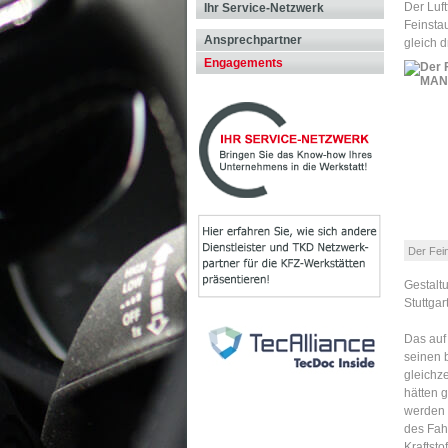
Der Luf
Ihr Service-Netzwerk
Feinsta
Ansprechpartner
gleich 
Engagements
Der Fe
Gestalt
Stuttga
Das auf
seinen 
gleichz
hätten 
werden 
des Fah
Kraftsto