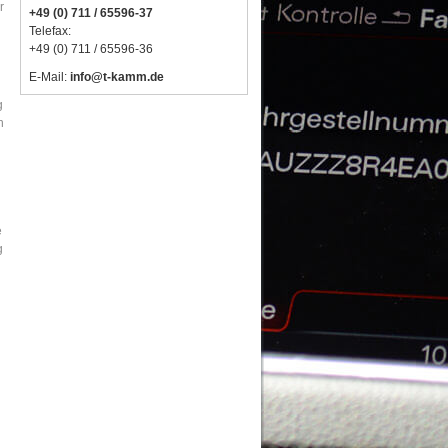
r
+49 (0) 711 / 65596-37
Telefax:
+49 (0) 711 / 65596-36
E-Mail:
info@t-kamm.de
g
n
e
g