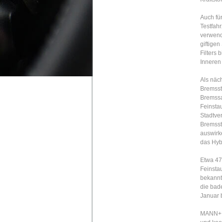
Auch fü
Testfah
verwend
giftige
Filters
Inneren
Als näc
Bremsst
Bremssat
Feinsta
Stadtve
Bremsst
auswirk
das Hyb
Etwa 47
Feinstau
bekannt
die bad
Januar b
MANN+HU